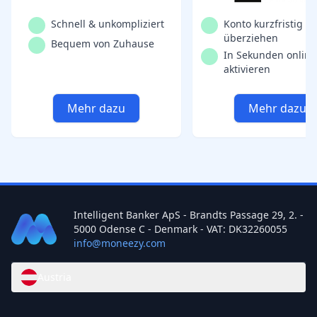
Schnell & unkompliziert
Konto kurzfristig
überziehen
Bequem von Zuhause
In Sekunden online
aktivieren
Mehr dazu
Mehr dazu
Intelligent Banker ApS - Brandts Passage 29, 2. -
5000 Odense C - Denmark - VAT: DK32260055
info@moneezy.com
Austria