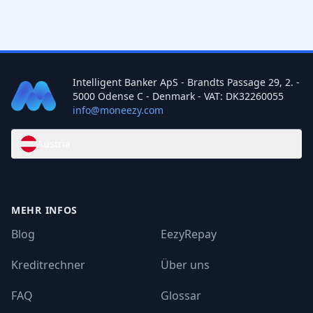
Bonität sogar verbessern.
genauen Unterlagen für die Umschuldung
benötigt werden. In der Regel brauchen Sie
jedoch ihren Personalausweis,
Einkommensnachweise sowie die laufenden
Intelligent Banker ApS - Brandts Passage 29, 2. -
Kreditverträge. Informieren Sie sich im Voraus
5000 Odense C - Denmark - VAT: DK32260055
info@moneezy.com
über alle benötigten Unterlagen, damit der
Prozess möglichst reibungslos ablaufen kann.
Austria
MEHR INFOS
Blog
EezyRepay
Kreditrechner
Über uns
FAQ
Glossar