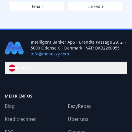
Email
LinkedIn
Intelligent Banker ApS - Brandts Passage 29, 2. -
5000 Odense C - Denmark - VAT: DK32260055
info@moneezy.com
Austria
MEHR INFOS
Blog
EezyRepay
Kreditrechner
Über uns