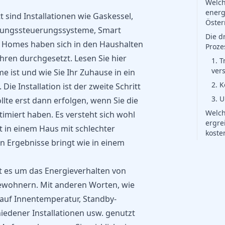
Welch
ener
t sind Installationen wie Gaskessel,
Öster
zungssteuerungssysteme, Smart
Die d
Homes haben sich in den Haushalten
Proze
Jahren durchgesetzt. Lesen Sie
hier
1. 
ver
 ist und wie Sie Ihr Zuhause in ein
2. 
e Installation ist der zweite Schritt
3. 
llte erst dann erfolgen, wenn Sie die
Welc
miert haben. Es versteht sich wohl
ergre
tt in einem Haus mit schlechter
koste
en Ergebnisse bringt wie in einem
eht es um das Energieverhalten von
ewohnern. Mit anderen Worten, wie
auf Innentemperatur, Standby-
hiedener Installationen usw. genutzt