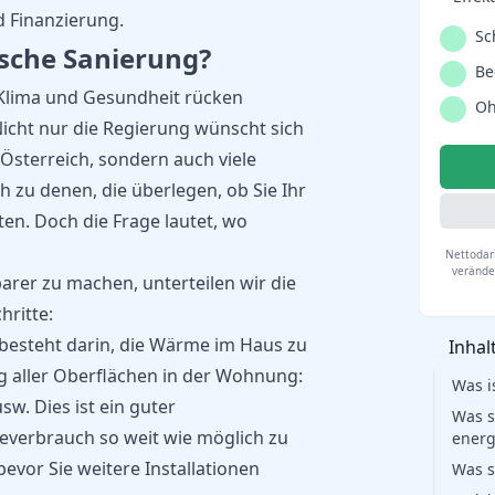
 Finanzierung.
Sc
ische Sanierung?
Be
, Klima und Gesundheit rücken
Oh
icht nur die Regierung wünscht sich
Österreich, sondern auch viele
ch zu denen, die überlegen, ob Sie Ihr
ten. Doch die Frage lautet, wo
Nettodarl
veränder
er zu machen, unterteilen wir die
hritte:
 besteht darin, die Wärme im Haus zu
Inhal
ng aller Oberflächen in der Wohnung:
Was i
w. Dies ist ein guter
Was s
everbrauch so weit wie möglich zu
energ
bevor Sie weitere Installationen
Was s