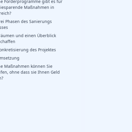
e Förderprogramme gibt es für
giesparende Maßnahmen in
reich?
rei Phasen des Sanierungs
sses
Träumen und einen Überblick
schaffen
Konkretisierung des Projektes
Umsetzung
he Maßnahmen können Sie
ifen, ohne dass sie Ihnen Geld
n?